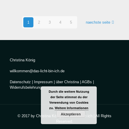
1
2
3
4
5
naechste seite
Christina König
willkommen@das-licht-bin-ich.de
Datenschutz
|
Impressum
|
über Christina
|
AGBs
|
Widerrufsbelehrung
Durch die weitere Nutzung
der Seite stimmst du der
Verwendung von Cookies
zu.
Weitere Informationen
Akzeptieren
© 2017 by Christina König | Das Licht bin ich | All Rights
Reserved.