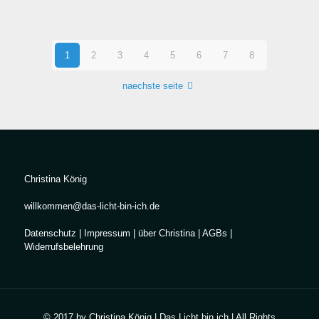
1
2
3
4
5
6
7
8
naechste seite
Christina König
willkommen@das-licht-bin-ich.de
Datenschutz
|
Impressum
|
über Christina
|
AGBs
|
Widerrufsbelehrung
© 2017 by Christina König | Das Licht bin ich | All Rights