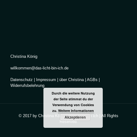
Christina König
willkommen@das-licht-bin-ich.de
Datenschutz
|
Impressum
|
über Christina
|
AGBs
|
Widerrufsbelehrung
Durch die weitere Nutzung
der Seite stimmst du der
Verwendung von Cookies
zu.
Weitere Informationen
© 2017 by Christina König | Das Licht bin ich | All Rights
Akzeptieren
Reserved.