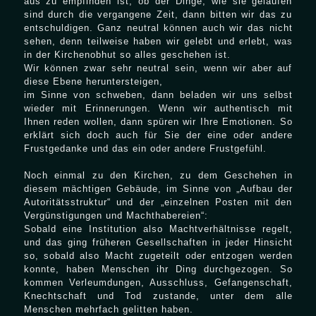
aus zu empfinden ist, ob der Dinge, wie sie gelaufen
sind durch die vergangene Zeit, dann bitten wir das zu
entschuldigen. Ganz neutral können auch wir das nicht
sehen, denn teilweise haben wir gelebt und erlebt, was
in der Kirchenobhut so alles geschehen ist.
Wir können zwar sehr neutral sein, wenn wir aber auf
diese Ebene heruntersteigen,
im Sinne von schweben, dann beladen wir uns selbst
wieder mit Erinnerungen. Wenn wir authentisch mit
Ihnen reden wollen, dann spüren wir Ihre Emotionen. So
erklärt sich doch auch für Sie der eine oder andere
Frustgedanke und das ein oder andere Frustgefühl.
Noch einmal zu den Kirchen, zu dem Geschehen in
diesem mächtigen Gebäude, im Sinne von „Aufbau der
Autoritätsstruktur“ und der „einzelnen Posten mit den
Vergünstigungen und Machthabereien“:
Sobald eine Institution also Machtverhältnisse regelt,
und das ging früheren Gesellschaften in jeder Hinsicht
so, sobald also Macht zugeteilt oder entzogen werden
konnte, haben Menschen ihr Ding durchgezogen. So
kommen Verleumdungen, Ausschluss, Gefangenschaft,
Knechtschaft und Tod zustande, unter dem alle
Menschen mehrfach gelitten haben.