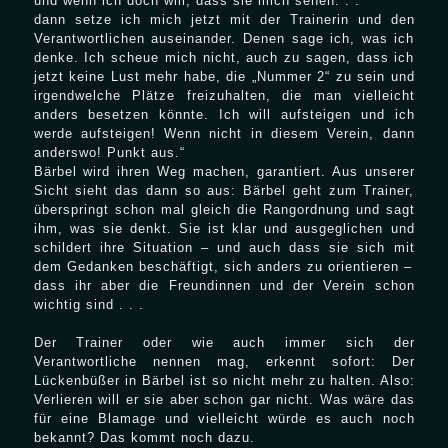
und wenn ich doch will, dass sie mich sehen. . .
dann setze ich mich jetzt mit der Trainerin und den
Verantwortlichen auseinander. Denen sage ich, was ich
denke. Ich scheue mich nicht, auch zu sagen, dass ich
jetzt keine Lust mehr habe, die „Nummer 2“ zu sein und
irgendwelche Plätze freizuhalten, die man vielleicht
anders besetzen könnte. Ich will aufsteigen und ich
werde aufsteigen! Wenn nicht in diesem Verein, dann
anderswo! Punkt aus.“
Bärbel wird ihren Weg machen, garantiert. Aus unserer
Sicht sieht das dann so aus: Bärbel geht zum Trainer,
überspringt schon mal gleich die Rangordnung und sagt
ihm, was sie denkt. Sie ist klar und ausgeglichen und
schildert ihre Situation – und auch dass sie sich mit
dem Gedanken beschäftigt, sich anders zu orientieren –
dass ihr aber die Freundinnen und der Verein schon
wichtig sind . . .
Der Trainer oder wie auch immer sich der
Verantwortliche nennen mag, erkennt sofort: Der
Lückenbüßer in Bärbel ist so nicht mehr zu halten. Also:
Verlieren will er sie aber schon gar nicht. Was wäre das
für eine Blamage und vielleicht würde es auch noch
bekannt? Das kommt noch dazu.