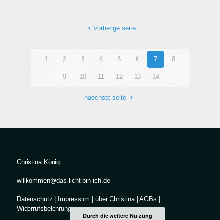
vorherige seite
1
2
3
4
5
6
7
8
9
10
11
12
13
14
naechste seite
Christina König
willkommen@das-licht-bin-ich.de
Datenschutz
|
Impressum
|
über Christina
|
AGBs
|
Widerrufsbelehrung
Durch die weitere Nutzung